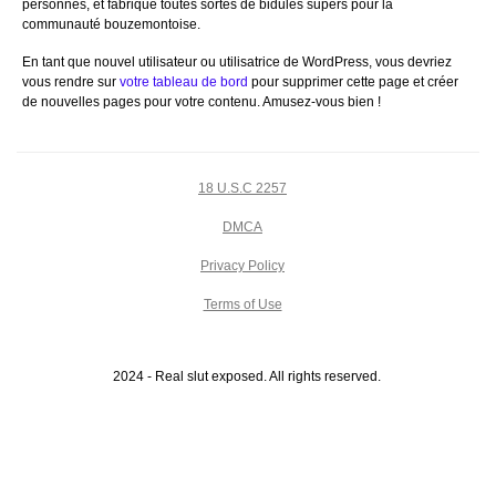
personnes, et fabrique toutes sortes de bidules supers pour la
communauté bouzemontoise.
En tant que nouvel utilisateur ou utilisatrice de WordPress, vous devriez
vous rendre sur
votre tableau de bord
pour supprimer cette page et créer
de nouvelles pages pour votre contenu. Amusez-vous bien !
18 U.S.C 2257
DMCA
Privacy Policy
Terms of Use
2024 - Real slut exposed. All rights reserved.